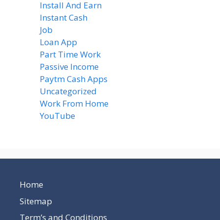
Install And Earn
(4)
Instant Cash
(6)
Job
(1)
Loan App
(4)
Part Time Work
(8)
Passive Income
(8)
Paytm Cash Apps
(8)
Uncategorized
(58)
Work From Home
(8)
YouTube
(2)
Home
Sitemap
Term’s and Conditions