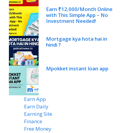
Earn ₹12,000/Month Online
with This Simple App – No
Investment Needed!
Mortgage kya hota hai in
hindi ?
Mpokket instant loan app
Earn App
(20)
Earn Daily
(14)
Earning Site
(6)
Finance
(2)
Free Money
(7)