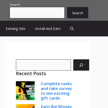
Search
Search
Earning Site
Install And Earn
Search
Recent Posts
Complete tasks
and take survey
to win exciting
gift cards
Earn Big Money