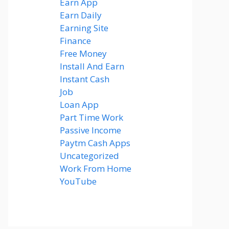
Earn App
(20)
Earn Daily
(14)
Earning Site
(6)
Finance
(2)
Free Money
(7)
Install And Earn
(4)
Instant Cash
(6)
Job
(1)
Loan App
(4)
Part Time Work
(8)
Passive Income
(8)
Paytm Cash Apps
(8)
Uncategorized
(58)
Work From Home
(8)
YouTube
(2)