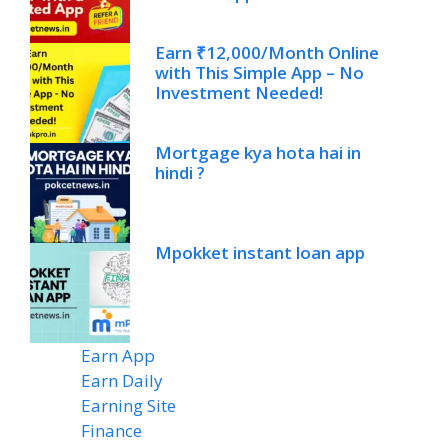
Earn ₹12,000/Month Online
with This Simple App – No
Investment Needed!
Mortgage kya hota hai in
hindi ?
Mpokket instant loan app
Earn App
(20)
Earn Daily
(14)
Earning Site
(6)
Finance
(2)