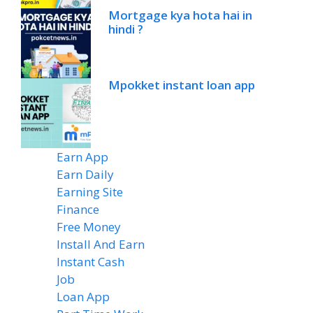
Mortgage kya hota hai in
hindi ?
Mpokket instant loan app
Earn App
(20)
Earn Daily
(14)
Earning Site
(6)
Finance
(2)
Free Money
(7)
Install And Earn
(4)
Instant Cash
(6)
Job
(1)
Loan App
(4)